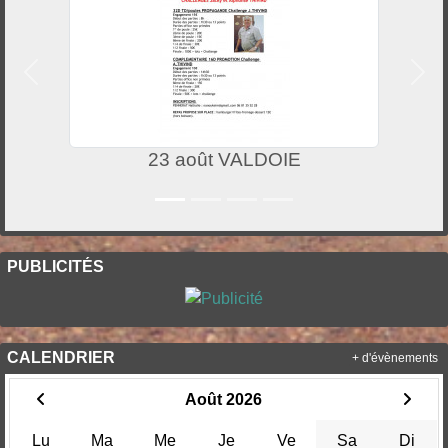
Précedent
Suiv
23 août VALDOIE
PUBLICITÉS
CALENDRIER
+ d'évènements
Août 2026
Lu
Ma
Me
Je
Ve
Sa
Di