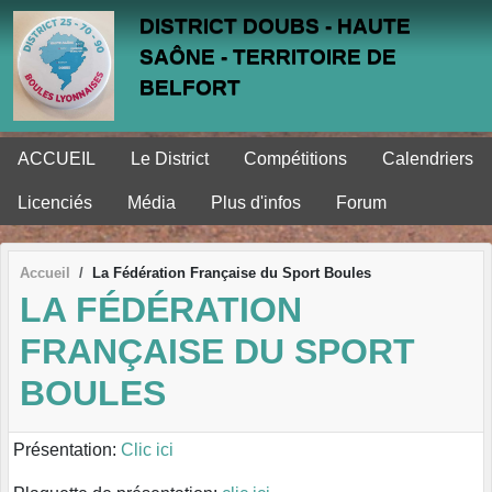
Panneau de gestion des cookies
DISTRICT DOUBS - HAUTE
SAÔNE - TERRITOIRE DE
BELFORT
ACCUEIL
Le District
Compétitions
Calendriers
Licenciés
Média
Plus d'infos
Forum
Accueil
La Fédération Française du Sport Boules
LA FÉDÉRATION
FRANÇAISE DU SPORT
BOULES
Présentation:
Clic ici