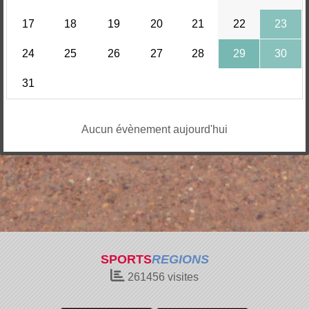
17
18
19
20
21
22
23
24
25
26
27
28
29
30
31
Aucun évènement aujourd'hui
SPORTS
REGIONS
261456
visites