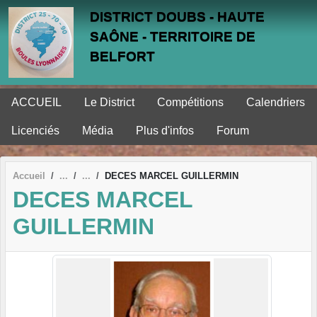
Panneau de gestion des cookies
DISTRICT DOUBS - HAUTE
SAÔNE - TERRITOIRE DE
BELFORT
ACCUEIL
Le District
Compétitions
Calendriers
Licenciés
Média
Plus d'infos
Forum
Accueil
DECES MARCEL GUILLERMIN
DECES MARCEL
GUILLERMIN