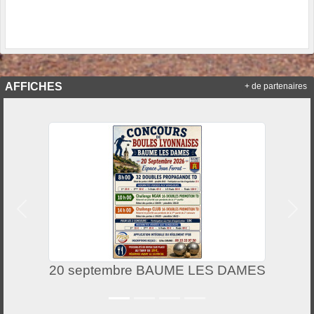
AFFICHES
+ de partenaires
Précedent
Suiv
20 septembre BAUME LES DAMES