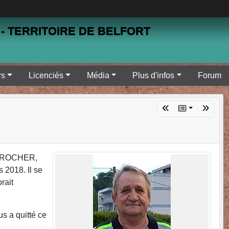
- TERRITOIRE DE BELFORT
rs
Licenciés
Média
Plus d'infos
Forum
an ROCHER,
 2018. Il se
rait
us a quitté ce