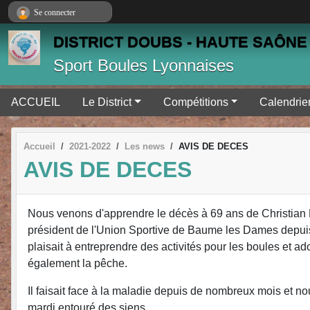
Panneau de gestion des cookies
Se connecter
DISTRICT DOUBS - HAUTE SAÔNE 
Sport Boules Lyonnaises
ACCUEIL
Le District
Compétitions
Calendrie
Accueil
2021-2022
Les news
AVIS DE DECES
AVIS DE DECES
Nous venons d'apprendre le décès à 69 ans de Christi
président de l'Union Sportive de Baume les Dames depuis
plaisait à entreprendre des activités pour les boules et ado
également la pêche.
Il faisait face à la maladie depuis de nombreux mois et no
mardi entouré des siens.