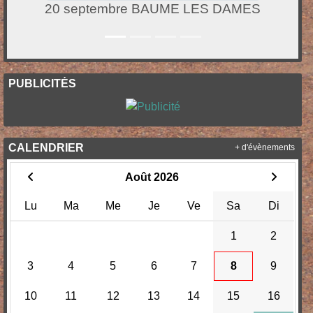
20 septembre BAUME LES DAMES
PUBLICITÉS
CALENDRIER
+ d'évènements
Août 2026
Lu
Ma
Me
Je
Ve
Sa
Di
1
2
3
4
5
6
7
8
9
10
11
12
13
14
15
16