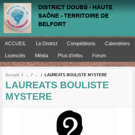
Panneau de gestion des cookies
DISTRICT DOUBS - HAUTE
SAÔNE - TERRITOIRE DE
BELFORT
ACCUEIL
Le District
Compétitions
Calendriers
Licenciés
Média
Plus d'infos
Forum
Accueil
LAUREATS BOULISTE MYSTERE
LAUREATS BOULISTE
MYSTERE