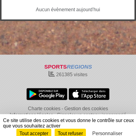
Aucun évènement aujourd'hui
SPORTS
REGIONS
261385
visites
Charte cookies
Gestion des cookies
Informations légales
Signaler un contenu inapproprié
Ce site utilise des cookies et vous donne le contrôle sur ceux
que vous souhaitez activer
Tout accepter
Tout refuser
Personnaliser
Envie de participer ?
Connexion