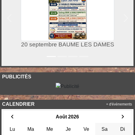
Précedent
Suiv
20 septembre BAUME LES DAMES
PUBLICITÉS
CALENDRIER
+ d'évènements
Août 2026
Lu
Ma
Me
Je
Ve
Sa
Di