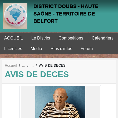
Panneau de gestion des cookies
DISTRICT DOUBS - HAUTE
SAÔNE - TERRITOIRE DE
BELFORT
ACCUEIL
Le District
Compétitions
Calendriers
Licenciés
Média
Plus d'infos
Forum
Accueil
AVIS DE DECES
AVIS DE DECES