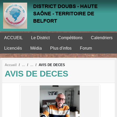
Panneau de gestion des cookies
DISTRICT DOUBS - HAUTE
SAÔNE - TERRITOIRE DE
BELFORT
ACCUEIL
Le District
Compétitions
Calendriers
Licenciés
Média
Plus d'infos
Forum
Accueil
AVIS DE DECES
AVIS DE DECES