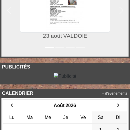
Précedent
Suiv
23 août VALDOIE
PUBLICITÉS
CALENDRIER
+ d'évènements
Août 2026
Lu
Ma
Me
Je
Ve
Sa
Di
1
2