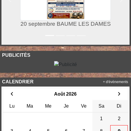
Précedent
Suiv
20 septembre BAUME LES DAMES
PUBLICITÉS
CALENDRIER
+ d'évènements
Août 2026
Lu
Ma
Me
Je
Ve
Sa
Di
1
2