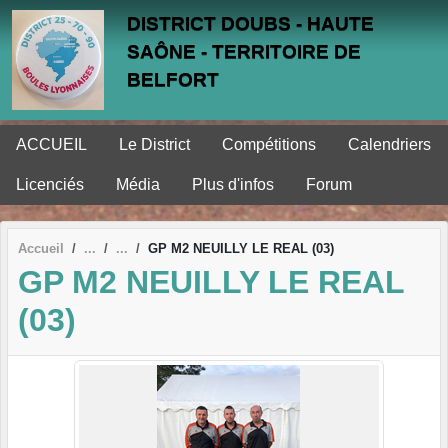
Panneau de gestion des cookies
DISTRICT DOUBS - HAUTE
SAÔNE - TERRITOIRE DE
BELFORT
ACCUEIL
Le District
Compétitions
Calendriers
Licenciés
Média
Plus d'infos
Forum
Accueil
GP M2 NEUILLY LE REAL (03)
GP M2 NEUILLY LE REAL
(03)