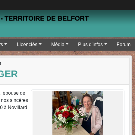
- TERRITOIRE DE BELFORT
rs
Licenciés
Média
Plus d'infos
Forum
R
GER
e, épouse de
 nos sincères
0 à Novillard