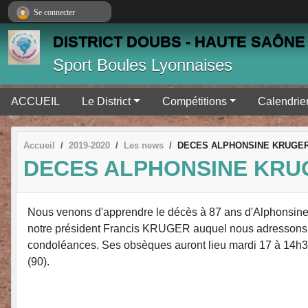
Panneau de gestion des cookies
Se connecter
DISTRICT DOUBS - HAUTE SAÔNE 
Sport Boules Lyonnaises
ACCUEIL
Le District
Compétitions
Calendrie
Accueil
2019-2020
Les news
DECES ALPHONSINE KRUGE
DECES ALPHONSINE KRU
Nous venons d'apprendre le décès à 87 ans d'Alphonsin
notre président Francis KRUGER auquel nous adressons
condoléances. Ses obsèques auront lieu mardi 17 à 14h3
(90).