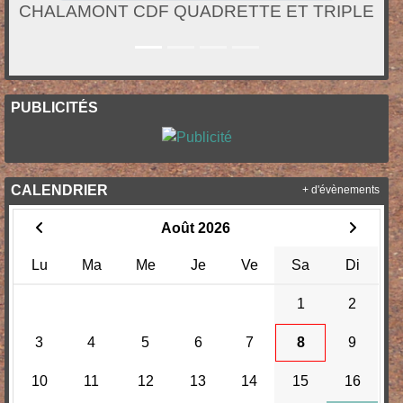
CHALAMONT CDF QUADRETTE ET TRIPLE
PUBLICITÉS
CALENDRIER
+ d'évènements
Août 2026
Lu
Ma
Me
Je
Ve
Sa
Di
1
2
3
4
5
6
7
8
9
10
11
12
13
14
15
16