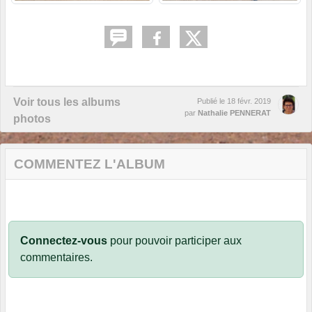
Voir tous les albums
Publié le
18 févr. 2019
par
Nathalie PENNERAT
photos
COMMENTEZ L'ALBUM
Connectez-vous
pour pouvoir participer aux
commentaires.