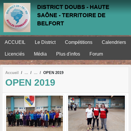
Panneau de gestion des cookies
DISTRICT DOUBS - HAUTE
SAÔNE - TERRITOIRE DE
BELFORT
ACCUEIL
Le District
Compétitions
Calendriers
Licenciés
Média
Plus d'infos
Forum
Accueil
OPEN 2019
OPEN 2019