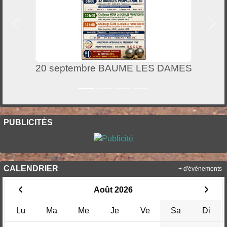
Précedent
Suiv
20 septembre BAUME LES DAMES
PUBLICITÉS
CALENDRIER
+ d'évènements
Août 2026
Lu
Ma
Me
Je
Ve
Sa
Di