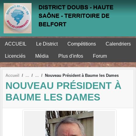
Panneau de gestion des cookies
DISTRICT DOUBS - HAUTE
SAÔNE - TERRITOIRE DE
BELFORT
ACCUEIL
Le District
Compétitions
Calendriers
Licenciés
Média
Plus d'infos
Forum
Accueil
Nouveau Président à Baume les Dames
NOUVEAU PRÉSIDENT À
BAUME LES DAMES