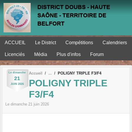
Panneau de gestion des cookies
DISTRICT DOUBS - HAUTE
SAÔNE - TERRITOIRE DE
BELFORT
ACCUEIL
Le District
Compétitions
Calendriers
Licenciés
Média
Plus d'infos
Forum
Le
dimanche
Accueil
POLIGNY TRIPLE F3/F4
21
POLIGNY TRIPLE
JUIN
2026
F3/F4
Le
dimanche
21
juin
2026