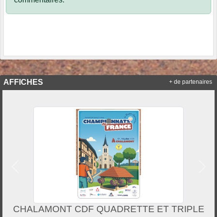
AFFICHES
+ de partenaires
Précedent
Suiv
CHALAMONT CDF QUADRETTE ET TRIPLE