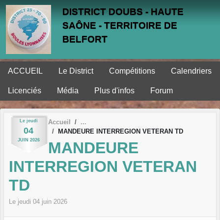
Panneau de gestion des cookies
DISTRICT DOUBS - HAUTE
SAÔNE - TERRITOIRE DE
BELFORT
ACCUEIL
Le District
Compétitions
Calendriers
Licenciés
Média
Plus d'infos
Forum
Le
jeudi
Accueil
04
MANDEURE INTERREGION VETERAN TD
JUIN
2026
MANDEURE
INTERREGION VETERAN
TD
Le
jeudi
04
juin
2026