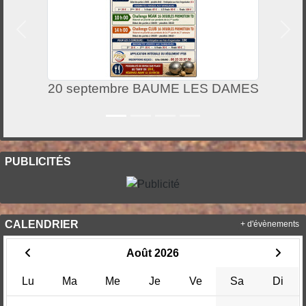
Précedent
Suiv
20 septembre BAUME LES DAMES
PUBLICITÉS
CALENDRIER
+ d'évènements
Août 2026
Lu
Ma
Me
Je
Ve
Sa
Di