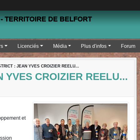
- TERRITOIRE DE BELFORT
rs
Licenciés
Média
Plus d'infos
Forum
STRICT : JEAN YVES CROIZIER REELU...
N YVES CROIZIER REELU...
oppement et
ssion