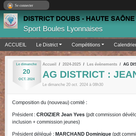
Panneau de gestion des cookies
Se connecter
DISTRICT DOUBS - HAUTE SAÔNE 
Sport Boules Lyonnaises
ACCUEIL
Le District
Compétitions
Calendrie
Accueil
2024-2025
Les évènements
AG DI
Le
dimanche
20
AG DISTRICT : JEA
OCT.
2024
Le
dimanche
20
oct.
2024
à 08h30
Composition du (nouveau) comité :
Président :
CROIZIER Jean Yves
(pdt commission dévél
inclusion + commission jeunes)
Président délégué :
MARCHAND Dominique
(pdt commi