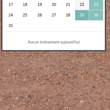
17
18
19
20
21
22
23
24
25
26
27
28
29
30
31
Aucun évènement aujourd'hui