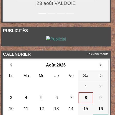
29 août LUXEUIL
PUBLICITÉS
CALENDRIER
+ d'évènements
Août 2026
Lu
Ma
Me
Je
Ve
Sa
Di
1
2
3
4
5
6
7
8
9
10
11
12
13
14
15
16