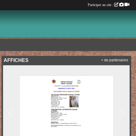
Participer au site :
AFFICHES
+ de partenaires
Précedent
Suivan