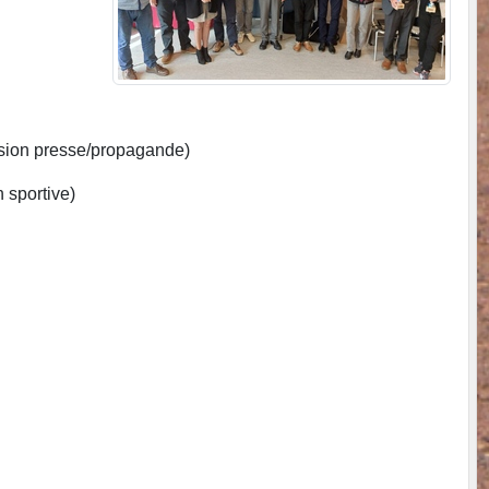
23 août VALDOIE
sion presse/propagande)
 sportive)