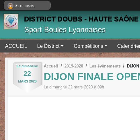
Panneau de gestion des cookies
Se connecter
DISTRICT DOUBS - HAUTE SAÔNE 
Sport Boules Lyonnaises
ACCUEIL
Le District
Compétitions
Calendrie
Accueil
2019-2020
Les évènements
DIJON
Le
dimanche
22
DIJON FINALE OPE
MARS
2020
Le
dimanche
22
mars
2020
à 09h