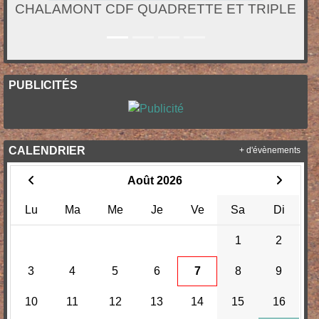
CHALAMONT CDF QUADRETTE ET TRIPLE
PUBLICITÉS
CALENDRIER
+ d'évènements
Août 2026
Lu
Ma
Me
Je
Ve
Sa
Di
1
2
3
4
5
6
7
8
9
10
11
12
13
14
15
16