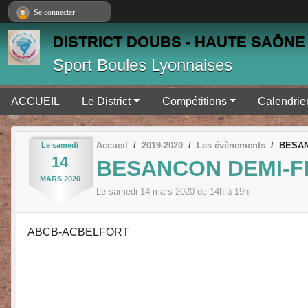
Panneau de gestion des cookies
Se connecter
DISTRICT DOUBS - HAUTE SAÔNE 
Sport Boules Lyonnaises
ACCUEIL
Le District
Compétitions
Calendrie
Accueil
2019-2020
Les évènements
BESAN
Le
samedi
14
BESANCON DEMI-F
MARS
2020
Le
samedi
14
mars
2020
de 14h à 19h
ABCB-ACBELFORT