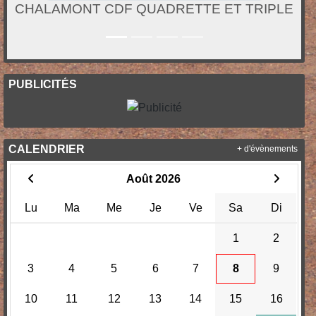
CHALAMONT CDF QUADRETTE ET TRIPLE
PUBLICITÉS
CALENDRIER
+ d'évènements
Août 2026
Lu
Ma
Me
Je
Ve
Sa
Di
1
2
3
4
5
6
7
8
9
10
11
12
13
14
15
16