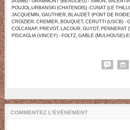
(ASMB) - GRAMMONT (BEAULIEU) - SIMON, VALENTIN
POUJOL,URBANSKI (CHATENOIS) -CUNAT (LE THILLO
JACQUEMIN, GAUTHIER, BLAUDET (PONT DE ROIDE)
CROIZIER, CREMIER, BOUQUET, CERUTTI (USCB) -
COLCANAP, PREVOT, LACOUR, GUYOT, PENNERAT (V
PISCAGLIA (VINCEY) - FOLTZ, GABLE (MULHOUSE)
COMMENTEZ L’ÉVÈNEMENT