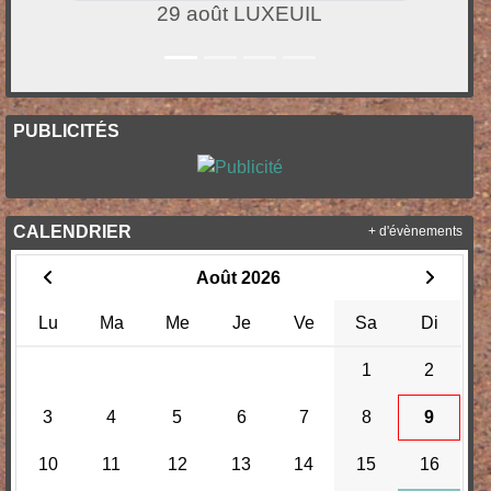
29 août LUXEUIL
PUBLICITÉS
CALENDRIER
+ d'évènements
Août 2026
Lu
Ma
Me
Je
Ve
Sa
Di
1
2
3
4
5
6
7
8
9
10
11
12
13
14
15
16