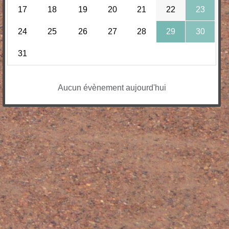
17
18
19
20
21
22
23
24
25
26
27
28
29
30
31
Aucun évènement aujourd'hui