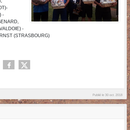
,
T)-
 -
 GENARD,
ALDOIE) -
-ERNST (STRASBOURG)
Publié le
30 oct. 2018