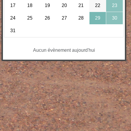
17
18
19
20
21
22
23
24
25
26
27
28
29
30
31
Aucun évènement aujourd'hui