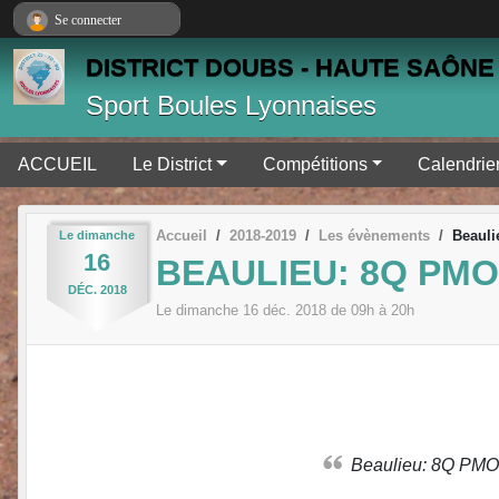
Panneau de gestion des cookies
Se connecter
DISTRICT DOUBS - HAUTE SAÔNE 
Sport Boules Lyonnaises
ACCUEIL
Le District
Compétitions
Calendrie
Accueil
2018-2019
Les évènements
Beauli
Le
dimanche
16
BEAULIEU: 8Q PMO
DÉC.
2018
Le
dimanche
16
déc.
2018
de 09h à 20h
Beaulieu: 8Q PMO