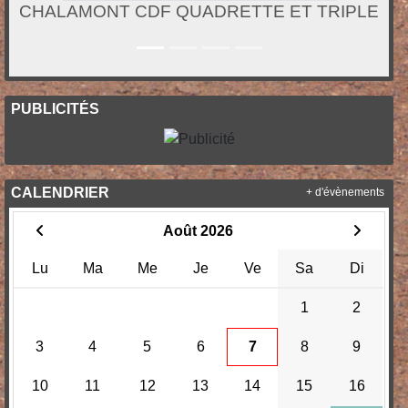
CHALAMONT CDF QUADRETTE ET TRIPLE
PUBLICITÉS
CALENDRIER
+ d'évènements
Août 2026
Lu
Ma
Me
Je
Ve
Sa
Di
1
2
3
4
5
6
7
8
9
10
11
12
13
14
15
16