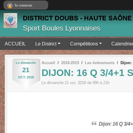
Panneau de gestion des cookies
Se connecter
DISTRICT DOUBS - HAUTE SAÔNE 
Sport Boules Lyonnaises
ACCUEIL
Le District
Compétitions
Calendrie
Accueil
2018-2019
Les évènements
Dijon:
Le
dimanche
21
DIJON: 16 Q 3/4+1
OCT.
2018
Le
dimanche
21
oct.
2018
de 09h à 21h
Dijon: 16 Q 3/