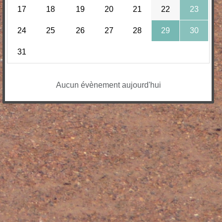
17
18
19
20
21
22
23
24
25
26
27
28
29
30
31
Aucun évènement aujourd'hui