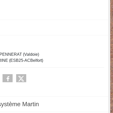
ENNERAT (Valdoie)
NE (ESB25-ACBelfort)
système Martin