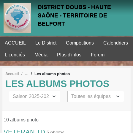
Panneau de gestion des cookies
DISTRICT DOUBS - HAUTE
SAÔNE - TERRITOIRE DE
BELFORT
ACCUEIL
Le District
Compétitions
Calendriers
Licenciés
Média
Plus d'infos
Forum
Accueil
Les albums photos
LES ALBUMS PHOTOS
10 albums photo
VETERAN TD
5 photos