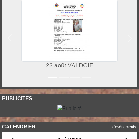
Précedent
Suiv
23 août VALDOIE
PUBLICITÉS
CALENDRIER
+ d'évènements