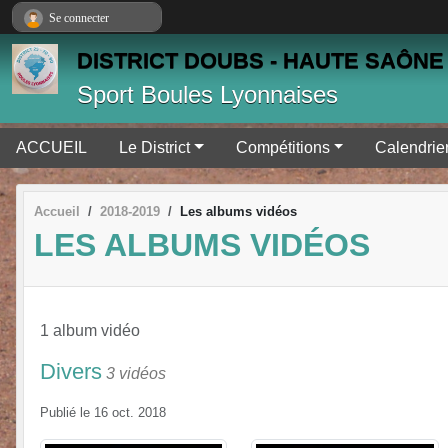
Panneau de gestion des cookies
Se connecter
DISTRICT DOUBS - HAUTE SAÔNE 
Sport Boules Lyonnaises
ACCUEIL
Le District
Compétitions
Calendrie
Accueil
2018-2019
Les albums vidéos
LES ALBUMS VIDÉOS
1 album vidéo
Divers
3 vidéos
Publié le
16 oct. 2018