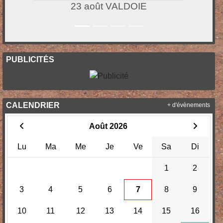
23 août VALDOIE
PUBLICITÉS
CALENDRIER
+ d'évènements
Août 2026
Lu
Ma
Me
Je
Ve
Sa
Di
1
2
3
4
5
6
7
8
9
10
11
12
13
14
15
16