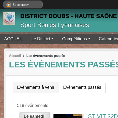
Panneau de gestion des cookies
Se connecter
DISTRICT DOUBS - HAUTE SAÔNE 
Sport Boules Lyonnaises
ACCUEIL
Le District
Compétitions
Calendrie
Accueil
Les évènements passés
LES ÉVÈNEMENTS PASSÉ
Évènements à venir
Évènements passés
518 événements
ST VIT 32
Le
samedi