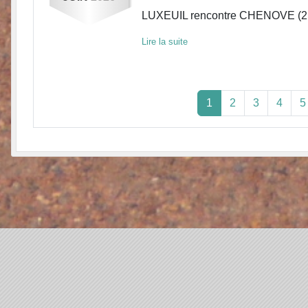
LUXEUIL rencontre CHENOVE (2
Lire la suite
1
2
3
4
5