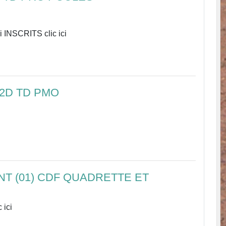
20 septembre BAUME LES DAMES
i INSCRITS clic ici
32D TD PMO
T (01) CDF QUADRETTE ET
 ici