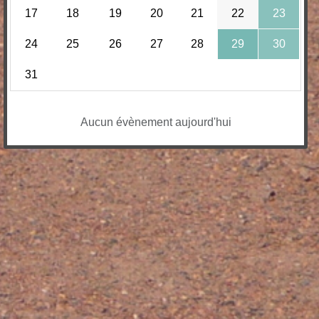
17
18
19
20
21
22
23
24
25
26
27
28
29
30
31
Aucun évènement aujourd'hui