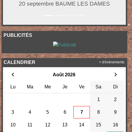
CHALAMONT CDF QUADRETTE ET TRIPLE
PUBLICITÉS
CALENDRIER
+ d'évènements
Août 2026
Lu
Ma
Me
Je
Ve
Sa
Di
1
2
3
4
5
6
7
8
9
10
11
12
13
14
15
16