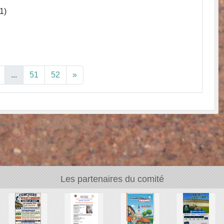
1)
...
51
52
»
Les partenaires du comité